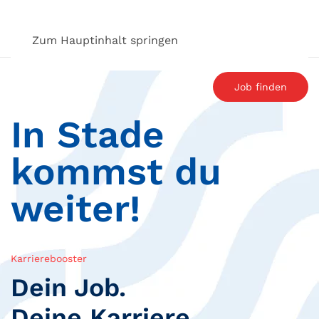
Zum Hauptinhalt springen
Job finden
In Stade
kommst du
weiter!
Komm
doch rüber
* Nievaethika Yogeswaran, Kinderkrankenpflegerin; Matthias R. Stephan, Ltd.
Karrierebooster
Physiotherapeut Elbe Kliniken Stade-Buxtehude
Dein Job.
Deine Karriere.